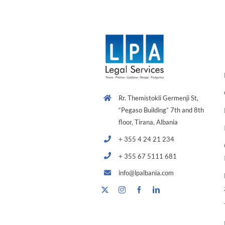
Rr. Themistokli Germenji St,
“Pegaso Building” 7th and 8th
floor, Tirana, Albania
+ 355 4 24 21 234
+ 355 67 5111 681
info@lpalbania.com