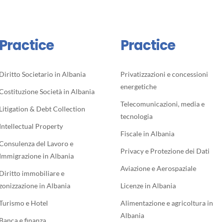
Practice
Practice
Diritto Societario in Albania
Privatizzazioni e concessioni
energetiche
Costituzione Società in Albania
Telecomunicazioni, media e
Litigation & Debt Collection
tecnologia
Intellectual Property
Fiscale in Albania
Consulenza del Lavoro e
Privacy e Protezione dei Dati
Immigrazione in Albania
Aviazione e Aerospaziale
Diritto immobiliare e
zonizzazione in Albania
Licenze in Albania
Turismo e Hotel
Alimentazione e agricoltura in
Albania
Banca e finanza