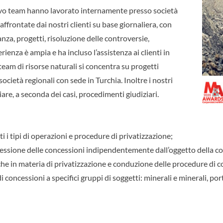
ttivo team hanno lavorato internamente presso società
frontate dai nostri clienti su base giornaliera, con
nza, progetti, risoluzione delle controversie,
rienza è ampia e ha incluso l’assistenza ai clienti in
 team di risorse naturali si concentra su progetti
ocietà regionali con sede in Turchia. Inoltre i nostri
iare, a seconda dei casi, procedimenti giudiziari.
i i tipi di operazioni e procedure di privatizzazione;
ssione delle concessioni indipendentemente dall’oggetto della c
che in materia di privatizzazione e conduzione delle procedure di 
 concessioni a specifici gruppi di soggetti: minerali e minerali, port