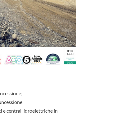
oncessione;
concessione;
i e centrali idroelettriche in