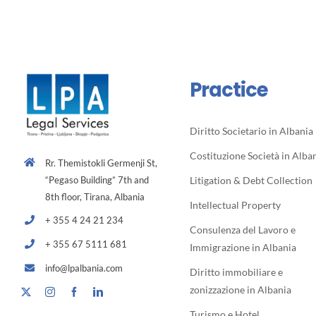
Practice
Diritto Societario in Albania
Costituzione Società in Alba
Rr. Themistokli Germenji St,
“Pegaso Building” 7th and
Litigation & Debt Collection
8th floor, Tirana, Albania
Intellectual Property
+ 355 4 24 21 234
Consulenza del Lavoro e
+ 355 67 5111 681
Immigrazione in Albania
info@lpalbania.com
Diritto immobiliare e
zonizzazione in Albania
Turismo e Hotel