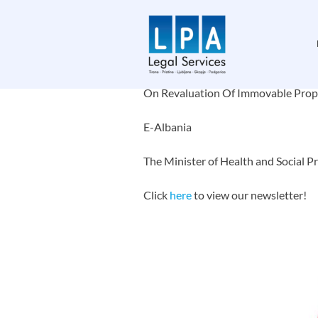
Skip
Index:
to
content
Strategic Investments In Albania
On Revaluation Of Immovable Prop
E-Albania
The Minister of Health and Social P
Click
here
to view our newsletter!