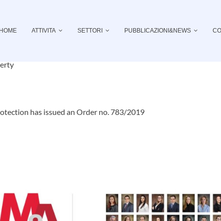
HOME
ATTIVITA
SETTORI
PUBBLICAZIONI&NEWS
CO
erty
rotection has issued an Order no. 783/2019