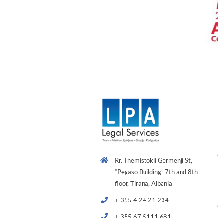
Rr. Themistokli Germenji St,
“Pegaso Building” 7th and 8th
floor, Tirana, Albania
+ 355 4 24 21 234
+ 355 67 5111 681